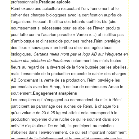
professionnelle.
Pratique apicole
Rémi exerce une apiculture respectant l’environnement et le
cahier des charges biologiques avec la certification auprès de
l’organisme Ecocert. Il utilise des intrants certifiés bio (cire,
nourrissement si nécessaire pour les abeilles l’hiver, produits
pour lutte contre l’acarien parasite « Varroa »…) et n’utilise pas
d’antibiotique et d’insecticide pour ses ruches.Rémi privilégie
des lieux « sauvages » en forêt ou chez des agriculteurs
biologiques.
Certains miels n’ont pas le logo AB sur l’étiquette en
raison des périodes de floraisons
notamment les miels toutes
fleurs au regard de la diversité de la flore butinée par les abeilles,
mais l’ensemble de la production respecte le cahier des charges
AB.Concernant la vente de sa production, Rémi privilégie les
partenariats avec les Amap, à ce jour de nombreuses Amap le
soutiennent.
Engagement amapiens
Les amapiens qui s’engagent ou commandent du miel à Rémi
participent au parrainage des ruches de Rémi, à chaque fois
qu’un volume de 20 à 25 kg est atteint cela correspond à la
production moyenne d’une ruche ce qui le soutient dans son
activité d’apiculteur. De ce fait, ils participent au maintien
d’abeilles dans l’environnement, ce qui est important notamment
au regard de l’affaiblissement et la mortalité rencontrés par les