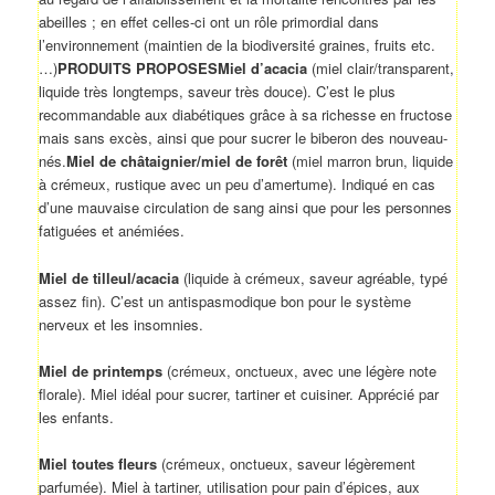
abeilles ; en effet celles-ci ont un rôle primordial dans
l’environnement (maintien de la biodiversité graines, fruits etc.
…)
PRODUITS PROPOSES
Miel d’acacia
(miel clair/transparent,
liquide très longtemps, saveur très douce). C’est le plus
recommandable aux diabétiques grâce à sa richesse en fructose
mais sans excès, ainsi que pour sucrer le biberon des nouveau-
nés.
Miel de châtaignier/miel de forêt
(miel marron brun, liquide
à crémeux, rustique avec un peu d’amertume). Indiqué en cas
d’une mauvaise circulation de sang ainsi que pour les personnes
fatiguées et anémiées.
Miel de tilleul/acacia
(liquide à crémeux, saveur agréable, typé
assez fin). C’est un antispasmodique bon pour le système
nerveux et les insomnies.
Miel de printemps
(crémeux, onctueux, avec une légère note
florale). Miel idéal pour sucrer, tartiner et cuisiner. Apprécié par
les enfants.
Miel toutes fleurs
(crémeux, onctueux, saveur légèrement
parfumée). Miel à tartiner, utilisation pour pain d’épices, aux