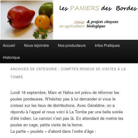
Aller au contenu principal
Aller au contenu secondaire
Menu principal
Accueil
Nous rejoindre
Nos producteurs
Infos Pratiques
Historique
ARCHIVES DE CATÉGORIE :
COMPTES-RENDUS DE VISITES À LA
TOMBE
Lundi 18 septembre, Marc et Hafsa ont prévu de réformer les
poules pondeuses. N’hésitez pas à lui demander si vous le
croisez sur les lieux de distributions. Avec Géraldine, on a
répondu à l’appel et nous voici à La Tombe par une belle soirée
d’été indien. Le camion n’est pas là. En attendant de mettre les
poules en cage, petite visite de la ferme.
La partie « poulets » d’abord dans l’ordre d’âge :