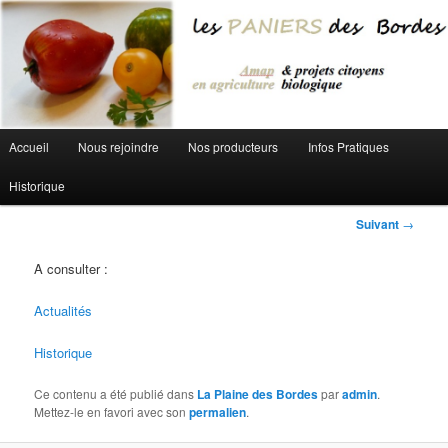
Aller au contenu principal
Menu principal
Accueil
Nous rejoindre
Nos producteurs
Infos Pratiques
Historique
Navigation des articles
Suivant
→
A consulter :
Actualités
Historique
Ce contenu a été publié dans
La Plaine des Bordes
par
admin
.
Mettez-le en favori avec son
permalien
.